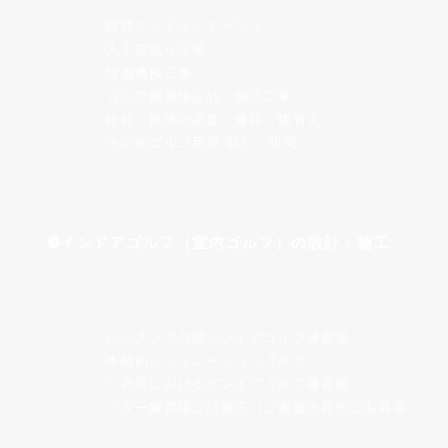
防球ネットメンテナンス
人工芝貼り工事
設備機械工事
ゴルフ練習場設計・施工工事
鉄柱・鉄塔の調査・修繕・建替え
その他ゴルフ用品 卸し・販売
インドアゴルフ（室内ゴルフ）の設計・施工
レッスンプロ用インドアゴルフ練習場
本格的シミュレーションゴルフ
ご自宅におけるインドアゴルフ練習場
パター練習場設計施工（ご家庭の庭先にも最適）