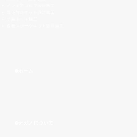
インドアゴルフ設計施工
落下防止ネット設計施工
防鳥ネット施工
各種スポーツネット設計施工
ホーム
ナガノについて