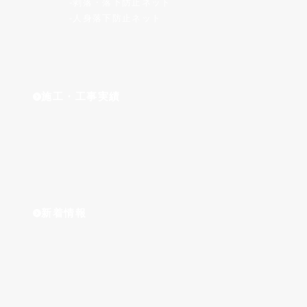
剥落・落下防止ネット
人身落下防止ネット
施工・工事実績
新着情報