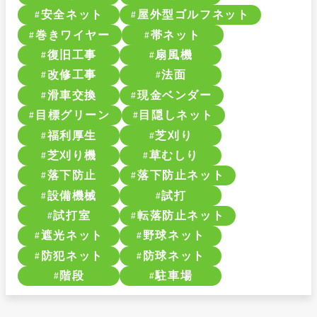
安全ネット
屋外型ゴルフネット
巻きワイヤー
帯ネット
復旧工事
扇風機
改修工事
法面
滑車交換
現金ベンダー
目標グリーン
目隠しネット
福利厚生
芝刈り
芝刈り機
草むしり
落下防止
落下防止ネット
設備機械
試打
試打室
転落防止ネット
遮光ネット
野球ネット
防犯ネット
防球ネット
階段
駐車場