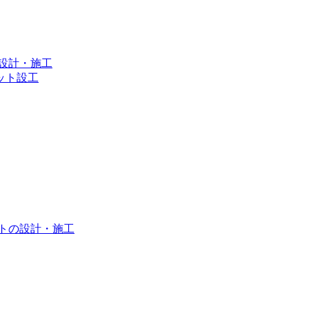
設計・施工
ット設⼯
トの設計・施工