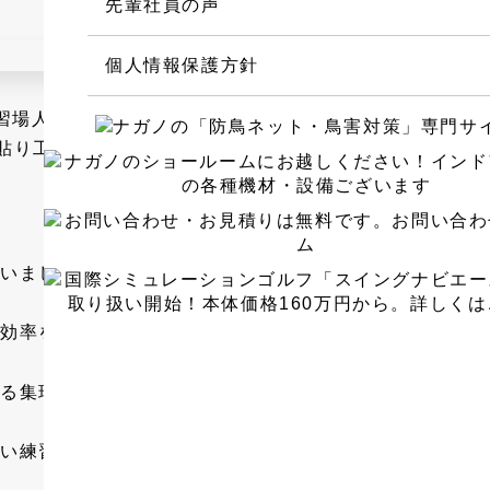
先輩社員の声
人工芝貼り工事
設備機械工事
個人情報保護方針
ゴルフ練習場設計・施工工事
鉄柱・鉄塔の調査・修繕・建替え
その他ゴルフ用品 卸し・販売
いました。
インドアゴルフ（室内ゴルフ）の設計・施
効率を向上することも可能です。
レッスンプロ用インドアゴルフ練習場
する集球⽤⼈⼯芝や、
本格的シミュレーションゴルフ
ご自宅におけるインドアゴルフ練習場
良い練習環境を創造する⽬標グリーンなどをご提供します
パター練習場設計施工（ご家庭の庭先にも