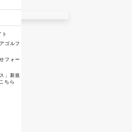
工
。
最適）