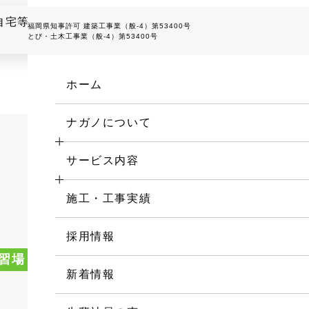
福岡県知事許可 建築工事業（般-4）第53400号
とび・土木工事業（般-4）第53400号
ホーム
ナガノについて
ナガノの特徴
サービス内容
お取引の流れ
施工・工事実績
会社概要
採用情報
ゴルフ施設関連の設計・施工
習場
マット
人工芝
人
新着情報
防球ネットメンテナンス