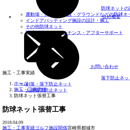
防球ネットの
運動場・スポーツ施設・グラウンドなどの防球ネ
会社概要
インドアバッティング施設の設計・施工
その他防球ネット
防球ネットのメンテナンス・アフターサポート
お問い合わせ
施工・工事実績
落下防止ネッ
ホーム
剥落・落下防止ネット
施工・工事実績
人身落下防止ネット
防球ネット張替工事
防球ネット張替工事
2018.04.09
施工・工事実績
ゴルフ施設関係
宮崎県都城市