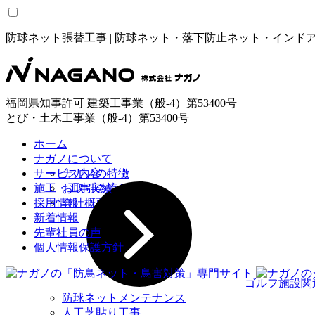
防球ネット張替工事 | 防球ネット・落下防止ネット・イン
福岡県知事許可 建築工事業（般-4）第53400号
とび・土木工事業（般-4）第53400号
ホーム
ナガノについて
サービス内容
ナガノの特徴
施工・工事実績
お取引の流れ
採用情報
会社概要
新着情報
先輩社員の声
個人情報保護方針
ゴルフ施設関
防球ネットメンテナンス
人工芝貼り工事