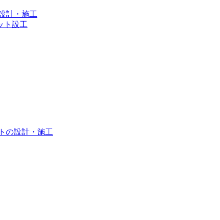
設計・施工
ット設⼯
トの設計・施工