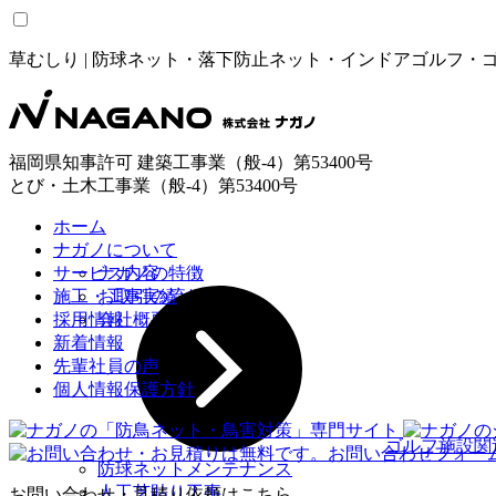
草むしり | 防球ネット・落下防止ネット・インドアゴルフ
福岡県知事許可 建築工事業（般-4）第53400号
とび・土木工事業（般-4）第53400号
ホーム
ナガノについて
サービス内容
ナガノの特徴
施工・工事実績
お取引の流れ
採用情報
会社概要
新着情報
先輩社員の声
個人情報保護方針
ゴルフ施設関
防球ネットメンテナンス
人工芝貼り工事
お問い合わせ・見積り依頼はこちら