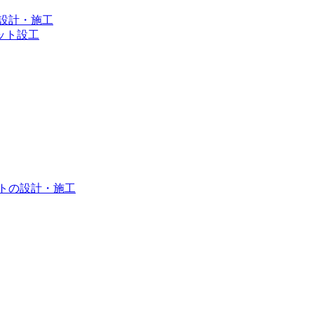
設計・施工
ット設⼯
トの設計・施工