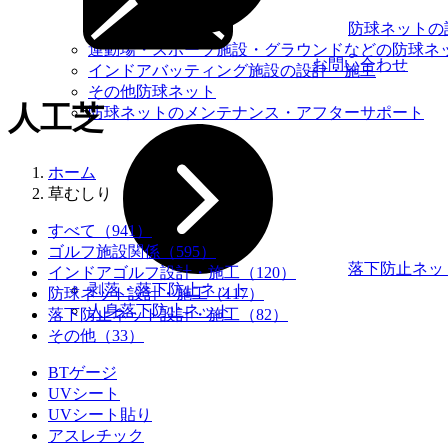
防球ネットの
運動場・スポーツ施設・グラウンドなどの防球ネ
お問い合わせ
インドアバッティング施設の設計・施工
その他防球ネット
人工芝
防球ネットのメンテナンス・アフターサポート
ホーム
草むしり
すべて
（941）
ゴルフ施設関係
（595）
落下防止ネッ
インドアゴルフ設計・施工
（120）
剥落・落下防止ネット
防球ネット設計・施工
（117）
人身落下防止ネット
落下防止ネット設計・施工
（82）
その他
（33）
BTゲージ
UVシート
UVシート貼り
アスレチック