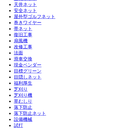
天井ネット
安全ネット
屋外型ゴルフネット
巻きワイヤー
帯ネット
復旧工事
扇風機
改修工事
法面
滑車交換
現金ベンダー
目標グリーン
目隠しネット
福利厚生
芝刈り
芝刈り機
草むしり
落下防止
落下防止ネット
設備機械
試打