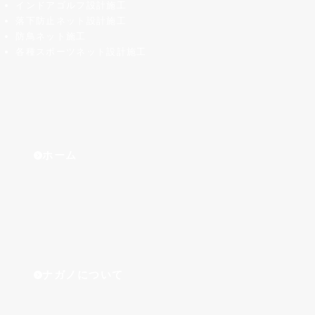
インドアゴルフ設計施工
落下防止ネット設計施工
防鳥ネット施工
各種スポーツネット設計施工
ホーム
ナガノについて