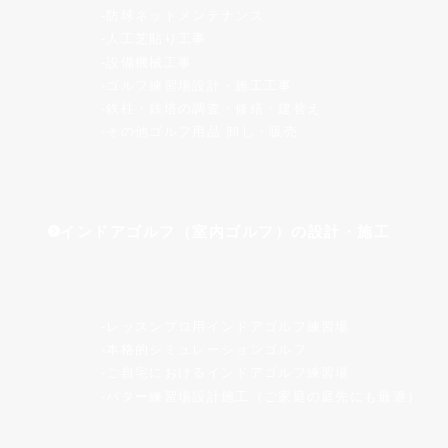
防球ネットメンテナンス
人工芝貼り工事
設備機械工事
ゴルフ練習場設計・施工工事
鉄柱・鉄塔の調査・修繕・建替え
その他ゴルフ用品 卸し・販売
インドアゴルフ（室内ゴルフ）の設計・施工
レッスンプロ用インドアゴルフ練習場
本格的シミュレーションゴルフ
ご自宅におけるインドアゴルフ練習場
パター練習場設計施工（ご家庭の庭先にも最適）