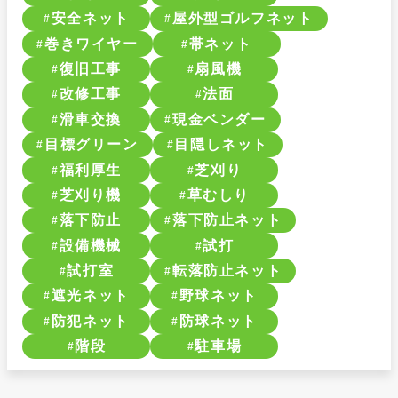
安全ネット
屋外型ゴルフネット
巻きワイヤー
帯ネット
復旧工事
扇風機
改修工事
法面
滑車交換
現金ベンダー
目標グリーン
目隠しネット
福利厚生
芝刈り
芝刈り機
草むしり
落下防止
落下防止ネット
設備機械
試打
試打室
転落防止ネット
遮光ネット
野球ネット
防犯ネット
防球ネット
階段
駐車場