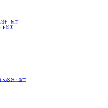
設計・施工
ット設⼯
トの設計・施工