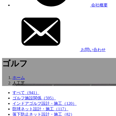
会社概要
お問い合わせ
ゴルフ
ホーム
人工芝
すべて
（941）
ゴルフ施設関係
（595）
インドアゴルフ設計・施工
（120）
防球ネット設計・施工
（117）
落下防止ネット設計・施工
（82）