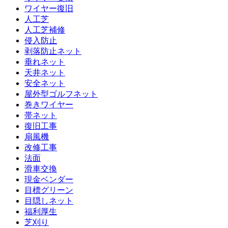
ワイヤー復旧
人工芝
人工芝補修
侵入防止
剥落防止ネット
垂れネット
天井ネット
安全ネット
屋外型ゴルフネット
巻きワイヤー
帯ネット
復旧工事
扇風機
改修工事
法面
滑車交換
現金ベンダー
目標グリーン
目隠しネット
福利厚生
芝刈り