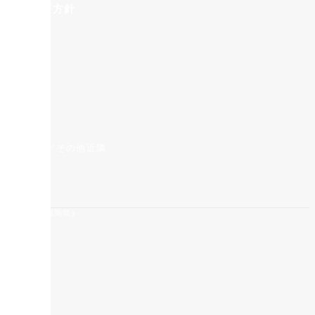
人情報保護方針
県／島根県／その他近隣
社ナガノ」（福岡県）