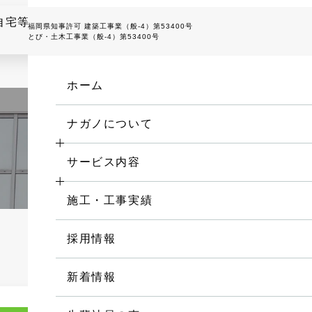
福岡県知事許可 建築工事業（般-4）第53400号
とび・土木工事業（般-4）第53400号
ホーム
ナガノについて
ナガノの特徴
サービス内容
お取引の流れ
施工・工事実績
会社概要
採用情報
ゴルフ施設関連の設計・施工
新着情報
防球ネットメンテナンス