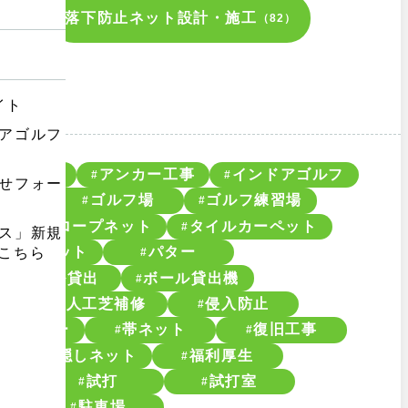
落下防止ネット設計・施工
117）
（82）
プローチ
アンカー工事
インドアゴルフ
フ
ゴルフ場
ゴルフ練習場
フ
スロープネット
タイルカーペット
工
ケットネット
パター
ボール貸出
ボール貸出機
人工芝補修
侵入防止
きワイヤー
帯ネット
復旧工事
ン
目隠しネット
福利厚生
械
試打
試打室
最適）
駐車場