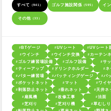
すべて
ゴルフ施設関係
イ
（941）
（595）
その他
（33）
BTゲージ
UVシート
UVシート
ウインチ
ウインチ交換
カーテン
ゴルフ練習場設備
ゴルフ設備
サ
ティーアップ
ドリンクホルダー
ネ
パター練習場
バッティングゲージ
バ
ポケットネット
マット
ワイ
剥落防止ネット
垂れネット
天井ネ
扇風機
改修工事
法面
芝刈り
芝刈り機
草むしり
転落防止ネット
遮光ネット
野球ネ