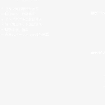
ゴルフ練習場設計施工
ホー
防球ネット設計施工
インドアゴルフ設計施工
落下防止ネット設計施工
防鳥ネット施工
各種スポーツネット設計施工
ナガ