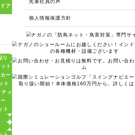
先輩社員の声
ンドアゴルフ設計・施工
防球ネット設計・施工
（120）
（
人工芝貼り工事
設備機械工事
個人情報保護方針
ゴルフ練習場設計・施工工事
鉄柱・鉄塔の調査・修繕・建替え
その他ゴルフ用品 卸し・販売
貼り
アスレチック
アスレチックネット
ア
ネット
カーペット
ガイドアンカー
ゴル
ッカー
サッカーネット
シミュレーションゴル
インドアゴルフ（室内ゴルフ）の設計・施
ット
ネット張替工事
ネット補修
バス
ッティングネット
ボール洗浄機
ボール販売機
ヤー
ワイヤー交換
ワイヤー復旧
人工芝
レッスンプロ用インドアゴルフ練習場
ット
安全ネット
屋外型ゴルフネット
巻
本格的シミュレーションゴルフ
滑車交換
現金ベンダー
目標グリー
ご自宅におけるインドアゴルフ練習場
落下防止
落下防止ネット
設備機
パター練習場設計施工（ご家庭の庭先にも
ット
防犯ネット
防球ネット
階段