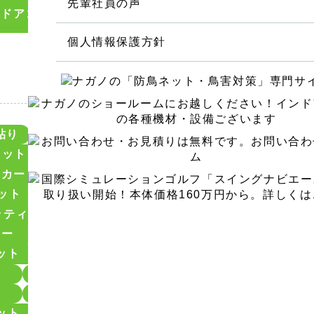
先輩社員の声
ンドアゴルフ設計・施工
防球ネット設計・施工
（120）
（
人工芝貼り工事
設備機械工事
個人情報保護方針
ゴルフ練習場設計・施工工事
鉄柱・鉄塔の調査・修繕・建替え
その他ゴルフ用品 卸し・販売
貼り
アスレチック
アスレチックネット
ア
ネット
カーペット
ガイドアンカー
ゴル
ッカー
サッカーネット
シミュレーションゴル
インドアゴルフ（室内ゴルフ）の設計・施
ット
ネット張替工事
ネット補修
バス
ッティングネット
ボール洗浄機
ボール販売機
ヤー
ワイヤー交換
ワイヤー復旧
人工芝
レッスンプロ用インドアゴルフ練習場
ット
安全ネット
屋外型ゴルフネット
巻
本格的シミュレーションゴルフ
滑車交換
現金ベンダー
目標グリー
ご自宅におけるインドアゴルフ練習場
落下防止
落下防止ネット
設備機
パター練習場設計施工（ご家庭の庭先にも
ット
防犯ネット
防球ネット
階段