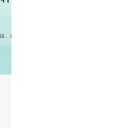
お問い合わせ・見積り依
剥落・落下防止ネット
人身落下防止ネット
は、お気軽
092-622-
ム
ゴルフ施設関連の設計・施工
防球ネットメンテナンス