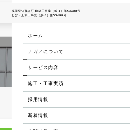
福岡県知事許可 建築工事業（般-4）第53400号
とび・土木工事業（般-4）第53400号
ホーム
ナガノについて
ナガノの特徴
サービス内容
お取引の流れ
施工・工事実績
会社概要
採用情報
ゴルフ施設関連の設計・施工
新着情報
防球ネットメンテナンス