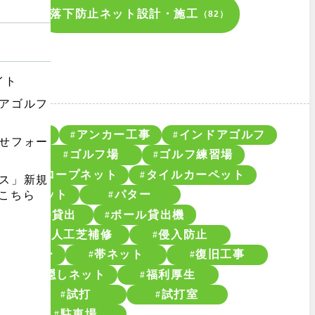
落下防止ネット設計・施工
117）
（82）
プローチ
アンカー工事
インドアゴルフ
フ
ゴルフ場
ゴルフ練習場
フ
スロープネット
タイルカーペット
工
ケットネット
パター
ボール貸出
ボール貸出機
人工芝補修
侵入防止
きワイヤー
帯ネット
復旧工事
ン
目隠しネット
福利厚生
械
試打
試打室
最適）
駐車場