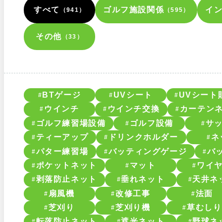
すべて
ゴルフ施設関係
イ
（941）
（595）
その他
（33）
BTゲージ
UVシート
UVシート
ウインチ
ウインチ交換
カーテン
ゴルフ練習場設備
ゴルフ設備
サ
ティーアップ
ドリンクホルダー
ネ
パター練習場
バッティングゲージ
バ
ポケットネット
マット
ワイ
剥落防止ネット
垂れネット
天井ネ
扇風機
改修工事
法面
芝刈り
芝刈り機
草むしり
転落防止ネット
遮光ネット
野球ネ